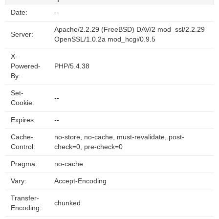
Date:
--
Apache/2.2.29 (FreeBSD) DAV/2 mod_ssl/2.2.29
Server:
OpenSSL/1.0.2a mod_hcgi/0.9.5
X-
Powered-
PHP/5.4.38
By:
Set-
--
Cookie:
Expires:
--
Cache-
no-store, no-cache, must-revalidate, post-
Control:
check=0, pre-check=0
Pragma:
no-cache
Vary:
Accept-Encoding
Transfer-
chunked
Encoding: