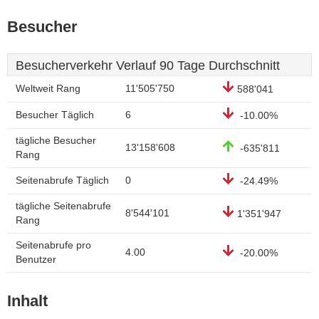
Besucher
Besucherverkehr Verlauf 90 Tage Durchschnitt
Weltweit Rang
11'505'750
588'041
Besucher Täglich
6
-10.00%
tägliche Besucher
13'158'608
-635'811
Rang
Seitenabrufe Täglich
0
-24.49%
tägliche Seitenabrufe
8'544'101
1'351'947
Rang
Seitenabrufe pro
4.00
-20.00%
Benutzer
Inhalt