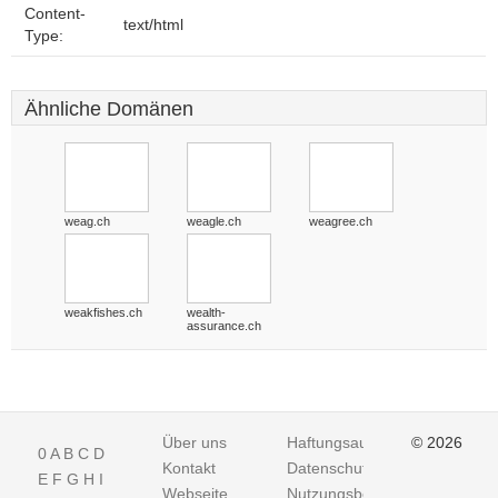
Content-
text/html
Type:
Ähnliche Domänen
weag.ch
weagle.ch
weagree.ch
weakfishes.ch
wealth-
assurance.ch
Über uns
Haftungsausschluss
© 2026
0
A
B
C
D
Kontakt
Datenschutz
E
F
G
H
I
Webseite
Nutzungsbedingungen