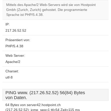
Mittels des Apache/2 Web-Servers wird sie von Hostpoint
Gmbh (Zurich, Zurich) gehostet. Die programmierte
Do you
OK
Sprache ist PHP/5.4.38.
own this
website?
IP:
217.26.52.52
Präsentiert von:
PHP/5.4.38
Web Server:
Apache/2
Charset:
utf-8
PING www. (217.26.52.52) 56(84) Bytes
von Daten.
64 Bytes von server42.hostpoint.ch
(217.26.52.52): icmp_seq=1 ttl=54 Zeit=115 ms