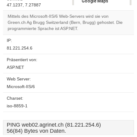
Google Maps
47.1237, 7.27887
correctly.
Mittels des Microsoft-IIS/6 Web-Servers wird sie von
Do you
Green.ch Ag Brugg Switzerland (Bern, Brugg) gehostet. Die
OK
own this
programmierte Sprache ist ASP.NET.
website?
IP:
81.221.254.6
Präsentiert von:
ASP.NET
Web Server:
Microsoft-IIS/6
Charset:
iso-8859-1
PING web02.agrinet.ch (81.221.254.6)
56(84) Bytes von Daten.