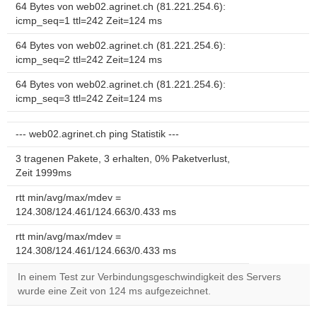
64 Bytes von web02.agrinet.ch (81.221.254.6):
icmp_seq=1 ttl=242 Zeit=124 ms
64 Bytes von web02.agrinet.ch (81.221.254.6):
icmp_seq=2 ttl=242 Zeit=124 ms
64 Bytes von web02.agrinet.ch (81.221.254.6):
icmp_seq=3 ttl=242 Zeit=124 ms
--- web02.agrinet.ch ping Statistik ---
3 tragenen Pakete, 3 erhalten, 0% Paketverlust,
Zeit 1999ms
rtt min/avg/max/mdev =
124.308/124.461/124.663/0.433 ms
rtt min/avg/max/mdev =
124.308/124.461/124.663/0.433 ms
In einem Test zur Verbindungsgeschwindigkeit des Servers
wurde eine Zeit von 124 ms aufgezeichnet.