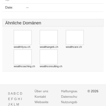
Date:
--
Ähnliche Domänen
wealth4you.ch
wealthangels.ch
wealthcare.ch
wealthcoaching.ch
wealthconsulting.ch
Über uns
Haftungsausschluss
© 2026
0
A
B
C
D
Kontakt
Datenschutz
E
F
G
H
I
Webseite
Nutzungsbedingungen
J
K
L
M