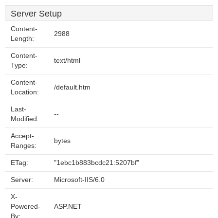
Server Setup
Content-
2988
Length:
Content-
text/html
Type:
Content-
/default.htm
Location:
Last-
--
Modified:
Accept-
bytes
Ranges:
ETag:
"1ebc1b883bcdc21:5207bf"
Server:
Microsoft-IIS/6.0
X-
Powered-
ASP.NET
By: