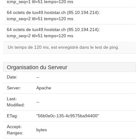
icmp_seq=1 ttl=51 temps=120 ms
64 octets de tux49.hoststar.ch (85.10.194.214):
icmp_seq=2 ttl=51 temps=120 ms
64 octets de tux49.hoststar.ch (85.10.194.214):
icmp_seq=2 ttl=51 temps=120 ms
Un temps de 120 ms, est enregistré dans le test de ping.
Organisation du Serveur
Date:
--
Server:
Apache
Last-
--
Modified:
ETag:
"56b0e0c-135-4c9575ba94400"
Accept-
bytes
Ranges: