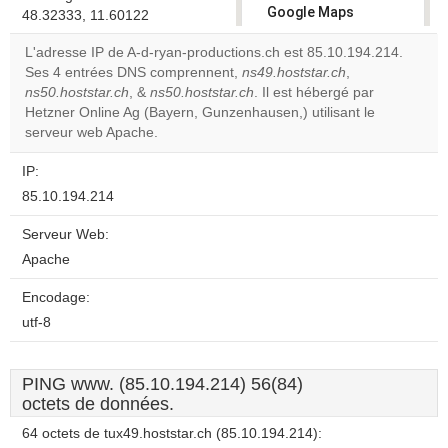
Google Maps
48.32333, 11.60122
correctly.
L'adresse IP de A-d-ryan-productions.ch est 85.10.194.214.
Ses 4 entrées DNS comprennent,
ns49.hoststar.ch
,
Do you
OK
ns50.hoststar.ch
, &
ns50.hoststar.ch
. Il est hébergé par
own this
website?
Hetzner Online Ag (Bayern, Gunzenhausen,) utilisant le
serveur web Apache.
IP:
85.10.194.214
Serveur Web:
Apache
Encodage:
utf-8
PING www. (85.10.194.214) 56(84)
octets de données.
64 octets de tux49.hoststar.ch (85.10.194.214):