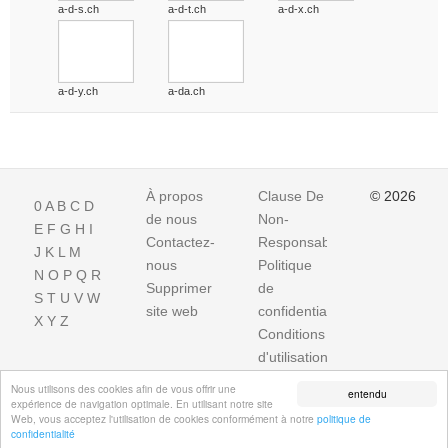
a-d-s.ch
a-d-t.ch
a-d-x.ch
a-d-y.ch
a-da.ch
À propos
Clause De
© 2026
0
A
B
C
D
de nous
Non-
E
F
G
H
I
Contactez-
Responsabilite
J
K
L
M
nous
Politique
N
O
P
Q
R
Supprimer
de
S
T
U
V
W
site web
confidentialité
X
Y
Z
Conditions
d'utilisation
Impressum
Nous utilisons des cookies afin de vous offrir une
entendu
expérience de navigation optimale. En utilisant notre site
Web, vous acceptez l'utilisation de cookies conformément à notre
politique de
confidentialité