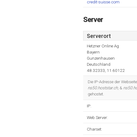
credit-suisse.com
Server
Serverort
Hetzner Online Ag
Bayern
Gunzenhausen
Deutschland
48.32333, 11.60122
Die IP-Adresse der Webseit
ns50.hoststar.ch
, &
ns50.ho
gehostet.
IP:
Web Server:
Charset: