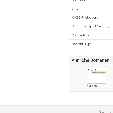
Vary:
X-XSS-Protection:
Strict-Transport-Security:
Connection:
Content-Type:
Ähnliche Domänen
a-d-s.ch
Über uns