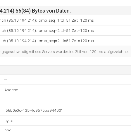
4.214) 56(84) Bytes von Daten.
r.ch (85.10.194.214): icmp_seq=1 ttl=51 Zeit=120 ms
r.ch (85.10.194.214): icmp_seq=2 ttl=51 Zeit=120 ms
r.ch (85.10.194.214): icmp_seq=2 ttl=51 Zeit=120 ms
ngsgeschwindigkeit des Servers wurde eine Zeit von 120 ms aufgezeichnet.
--
Apache
--
"56b0e0c-135-4c9575ba94400"
bytes
309