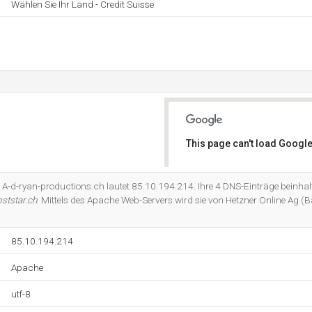
Wählen Sie Ihr Land - Credit Suisse
This page can't load Google
Do you own this website?
e A-d-ryan-productions.ch lautet 85.10.194.214. Ihre 4 DNS-Einträge beinha
ststar.ch
. Mittels des Apache Web-Servers wird sie von Hetzner Online Ag 
85.10.194.214
Apache
utf-8