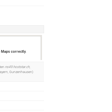
 Maps correctly.
OK
lten
ns49.hoststar.ch
,
(Bayern, Gunzenhausen)