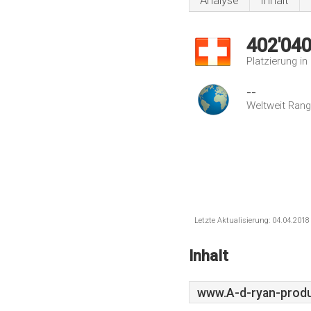
Analyse
Inhalt
402'04
Platzierung i
--
Weltweit Rang
Letzte Aktualisierung: 04.04.201
Inhalt
www.A-d-ryan-produ