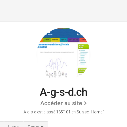
A-g-s-d.ch
Accéder au site
A-g-s-d est classé 185'101 en Suisse.
'Home.'