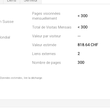
Liens
Serveur
Pages visionnées
1
< 300
mensuellement
n Suisse
< 300
Total de Visitas Mensais
--
Valeur par visiteur
ondial
818.64 CHF
Valeur estimée
2
Liens externes
300
Nombre de pages
 Données estimées, lire la décharge.