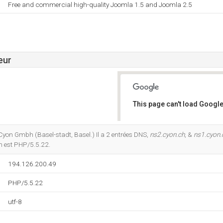
Free and commercial high-quality Joomla 1.5 and Joomla 2.5
eur
This page can't load Google
Do you own this website?
Cyon Gmbh (Basel-stadt, Basel.) Il a 2 entrées DNS,
ns2.cyon.ch
, &
ns1.cyon.
 est PHP/5.5.22.
194.126.200.49
PHP/5.5.22
utf-8