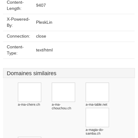
Content-
9407
Length:
X-Powered-
PleskLin
By:
Connection:
close
Content-
text/html
Type:
Domaines similaires
a-ma-chere.ch
a-ma-
a-ma-table.net
chouchou.ch
a-magia-do-
samba.ch