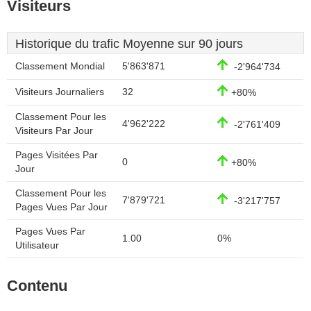
Visiteurs
Historique du trafic Moyenne sur 90 jours
Classement Mondial
5'863'871
-2'964'734
Visiteurs Journaliers
32
+80%
Classement Pour les
4'962'222
-2'761'409
Visiteurs Par Jour
Pages Visitées Par
0
+80%
Jour
Classement Pour les
7'879'721
-3'217'757
Pages Vues Par Jour
Pages Vues Par
1.00
0%
Utilisateur
Contenu