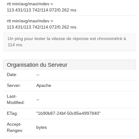
rtt min/avg/max/mdev =
113.431/113.742/114.072/0.262 ms
rtt min/avg/max/mdev =
113.431/113.742/114.072/0.262 ms
Un ping pour tester la vitesse de réponse est chronométré à
114 ms.
Organisation du Serveur
Date:
--
Server:
Apache
Last-
--
Modified:
ETag:
"1b90b87-24bf-50c85e4997840"
Accept-
bytes
Ranges: