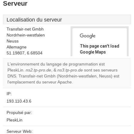
Serveur
Localisation du serveur
Transfair-net Gmbh
Nordrhein-westfalen
Neuss
This page can't load
Allemagne
Google Maps
51.19807, 6.68504
correctly.
L'environnement du langage de programmation est
PleskLin.
ns2.tp-pro.de
, &
ns3.tp-pro.de
sont ses serveurs
Do you
OK
DNS. Transfair-net Gmbh (Nordrhein-westfalen, Neuss) est
own this
website?
l'emplacement du serveur Apache.
IP:
193.110.43.6
Propulsé par:
PleskLin
Serveur Web: