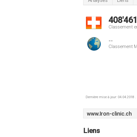
Analyses
Liens
408'46
Classement e
--
Classement M
Dernière mise à jour: 04.04.2018 .
www.Iron-clinic.ch
Liens