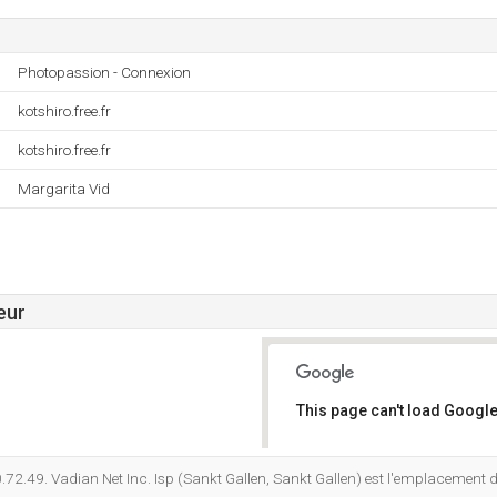
Photopassion - Connexion
kotshiro.free.fr
kotshiro.free.fr
Margarita Vid
eur
This page can't load Google
Do you own this website?
72.49. Vadian Net Inc. Isp (Sankt Gallen, Sankt Gallen) est l'emplacement 