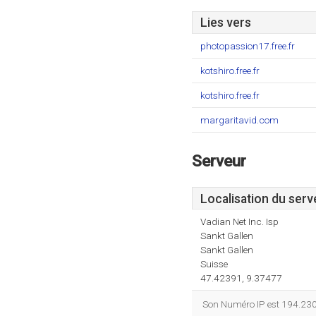
Lies vers
photopassion17.free.fr
kotshiro.free.fr
kotshiro.free.fr
margaritavid.com
Serveur
Localisation du serv
Vadian Net Inc. Isp
Sankt Gallen
Sankt Gallen
Suisse
47.42391, 9.37477
Son Numéro IP est 194.230.