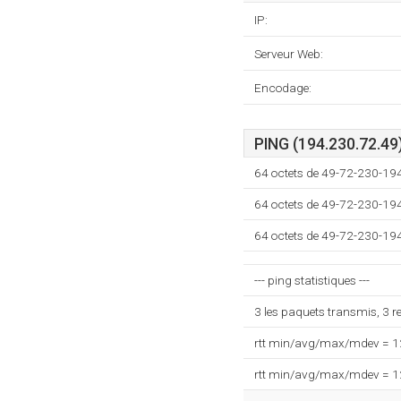
IP:
Serveur Web:
Encodage:
PING (194.230.72.49
64 octets de 49-72-230-19
64 octets de 49-72-230-19
64 octets de 49-72-230-19
--- ping statistiques ---
3 les paquets transmis, 3 
rtt min/avg/max/mdev = 
rtt min/avg/max/mdev = 