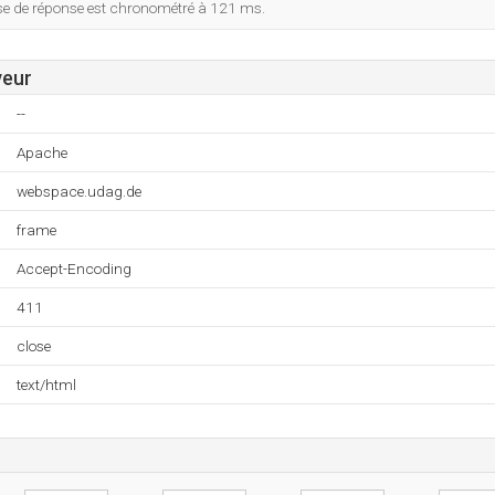
esse de réponse est chronométré à 121 ms.
veur
--
Apache
webspace.udag.de
frame
Accept-Encoding
411
close
text/html