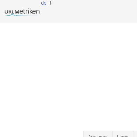
de
| fr