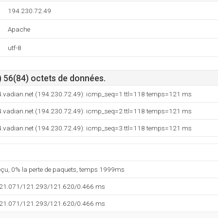
194.230.72.49
Apache
utf-8
) 56(84) octets de données.
4.vadian.net (194.230.72.49): icmp_seq=1 ttl=118 temps=121 ms
4.vadian.net (194.230.72.49): icmp_seq=2 ttl=118 temps=121 ms
4.vadian.net (194.230.72.49): icmp_seq=3 ttl=118 temps=121 ms
reçu, 0% la perte de paquets, temps 1999ms
121.071/121.293/121.620/0.466 ms
121.071/121.293/121.620/0.466 ms