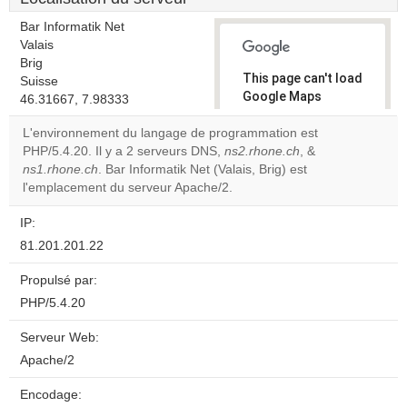
Bar Informatik Net
Valais
Brig
This page can't load
Suisse
Google Maps
46.31667, 7.98333
correctly.
L'environnement du langage de programmation est
PHP/5.4.20. Il y a 2 serveurs DNS,
ns2.rhone.ch
, &
Do you
OK
ns1.rhone.ch
. Bar Informatik Net (Valais, Brig) est
own this
website?
l'emplacement du serveur Apache/2.
IP:
81.201.201.22
Propulsé par:
PHP/5.4.20
Serveur Web:
Apache/2
Encodage: