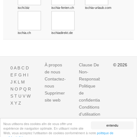
ischi.biz
ischia-ferien.ch
ischia-urlaub.com
ischia.ch
ischiadirekt.de
À propos
Clause De
© 2026
0
A
B
C
D
de nous
Non-
E
F
G
H
I
Contactez-
Responsabilite
J
K
L
M
nous
Politique
N
O
P
Q
R
Supprimer
de
S
T
U
V
W
site web
confidentialité
X
Y
Z
Conditions
d'utilisation
Impressum
Nous utilisons des cookies afin de vous offrir une
entendu
expérience de navigation optimale. En utilisant notre site
Web, vous acceptez l'utilisation de cookies conformément à notre
politique de