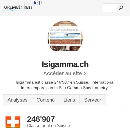
de
| fr
Isigamma.ch
Accéder au site
Isigamma est classé 246'907 en Suisse.
'International
Intercomparaison In Situ Gamma Spectrometry.'
Analyses
Contenu
Liens
Serveur
246'907
Classement en Suisse