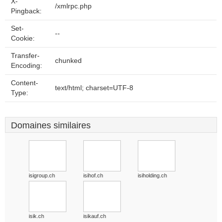
X-
/xmlrpc.php
Pingback:
Set-
--
Cookie:
Transfer-
chunked
Encoding:
Content-
text/html; charset=UTF-8
Type:
Domaines similaires
isigroup.ch
isihof.ch
isiholding.ch
isik.ch
isikauf.ch