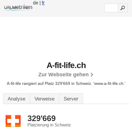
de |
fr
A-fit-life.ch
Zur Webseite gehen
A-fit-life rangiert auf Platz 329'669 in Schweiz.
'www.a-fit-life.ch.'
Analyse
Verweise
Server
329'669
Platzierung in Schweiz