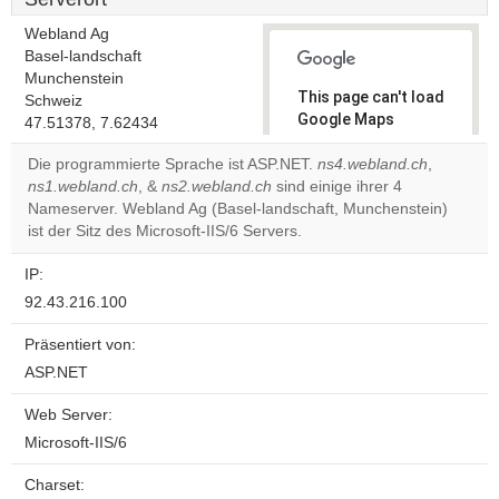
Webland Ag
Basel-landschaft
Munchenstein
This page can't load
Schweiz
Google Maps
47.51378, 7.62434
correctly.
Die programmierte Sprache ist ASP.NET.
ns4.webland.ch
,
ns1.webland.ch
, &
ns2.webland.ch
sind einige ihrer 4
Do you
OK
Nameserver. Webland Ag (Basel-landschaft, Munchenstein)
own this
website?
ist der Sitz des Microsoft-IIS/6 Servers.
IP:
92.43.216.100
Präsentiert von:
ASP.NET
Web Server:
Microsoft-IIS/6
Charset: