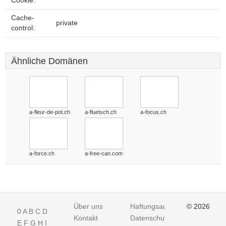
Cookie:
Cache-
private
control:
Ähnliche Domänen
a-fleur-de-pot.ch
a-fluetsch.ch
a-focus.ch
a-force.ch
a-free-can.com
Über uns
Haftungsausschluss
© 2026
0
A
B
C
D
Kontakt
Datenschutz
E
F
G
H
I