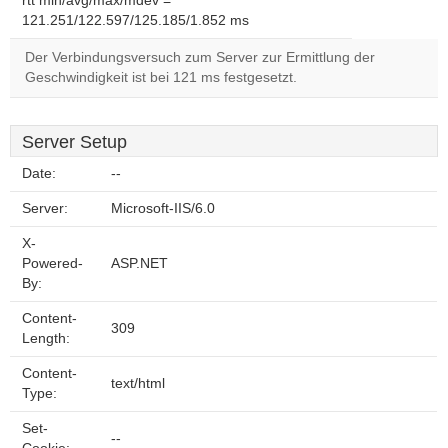
rtt min/avg/max/mdev =
121.251/122.597/125.185/1.852 ms
Der Verbindungsversuch zum Server zur Ermittlung der
Geschwindigkeit ist bei 121 ms festgesetzt.
Server Setup
Date:
--
Server:
Microsoft-IIS/6.0
X-
Powered-
ASP.NET
By:
Content-
309
Length:
Content-
text/html
Type:
Set-
--