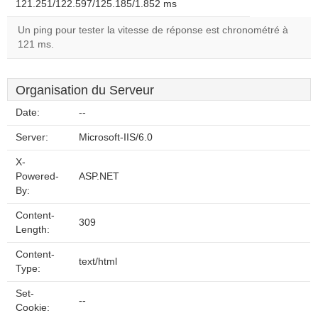
121.251/122.597/125.185/1.852 ms
Un ping pour tester la vitesse de réponse est chronométré à
121 ms.
Organisation du Serveur
Date:
--
Server:
Microsoft-IIS/6.0
X-
Powered-
ASP.NET
By:
Content-
309
Length:
Content-
text/html
Type:
Set-
--
Cookie: