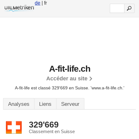
de
| fr
A-fit-life.ch
Accéder au site
A-fit-life est classé 329'669 en Suisse.
'www.a-fit-life.ch.'
Analyses
Liens
Serveur
329'669
Classement en Suisse