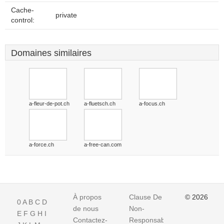
Cache-
private
control:
Domaines similaires
a-fleur-de-pot.ch
a-fluetsch.ch
a-focus.ch
a-force.ch
a-free-can.com
À propos
Clause De
© 2026
0
A
B
C
D
de nous
Non-
E
F
G
H
I
Contactez-
Responsabilite