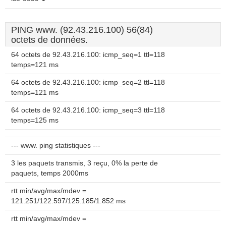
PING www. (92.43.216.100) 56(84)
octets de données.
64 octets de 92.43.216.100: icmp_seq=1 ttl=118
temps=121 ms
64 octets de 92.43.216.100: icmp_seq=2 ttl=118
temps=121 ms
64 octets de 92.43.216.100: icmp_seq=3 ttl=118
temps=125 ms
--- www. ping statistiques ---
3 les paquets transmis, 3 reçu, 0% la perte de
paquets, temps 2000ms
rtt min/avg/max/mdev =
121.251/122.597/125.185/1.852 ms
rtt min/avg/max/mdev =