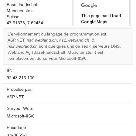
Basel-landschaft
Munchenstein
This page can't load
Suisse
Google Maps
47.51378, 7.62434
correctly.
L'environnement du langage de programmation est
ASP.NET.
ns4.webland.ch
,
ns1.webland.ch
, &
Do you
OK
ns2.webland.ch
sont quelques uns de ses 4 serveurs DNS.
own this
website?
Webland Ag (Basel-landschaft, Munchenstein) est
l'emplacement du serveur Microsoft-IIS/6.
IP:
92.43.216.100
Propulsé par:
ASP.NET
Serveur Web:
Microsoft-IIS/6
Encodage:
iso-8859-1