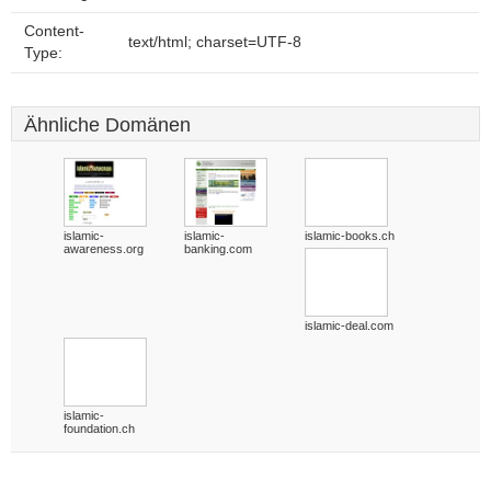
Content-
text/html; charset=UTF-8
Type:
Ähnliche Domänen
islamic-
islamic-
islamic-books.ch
awareness.org
banking.com
islamic-deal.com
islamic-
foundation.ch