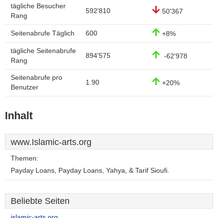
tägliche Besucher
592'810
50'367
Rang
Seitenabrufe Täglich
600
+8%
tägliche Seitenabrufe
894'575
-62'978
Rang
Seitenabrufe pro
1.90
+20%
Benutzer
Inhalt
www.Islamic-arts.org
Themen:
Payday Loans, Payday Loans, Yahya, & Tarif Sioufi.
Beliebte Seiten
islamic-arts.org