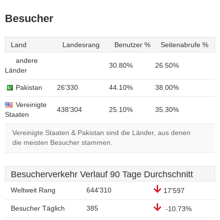
Besucher
Land
Landesrang
Benutzer %
Seitenabrufe %
andere
30.80%
26.50%
Länder
Pakistan
26'330
44.10%
38.00%
Vereinigte
438'304
25.10%
35.30%
Staaten
Vereinigte Staaten & Pakistan sind die Länder, aus denen
die meisten Besucher stammen.
Besucherverkehr Verlauf 90 Tage Durchschnitt
Weltweit Rang
644'310
17'597
Besucher Täglich
385
-10.73%