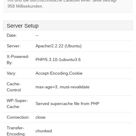
ms und die durchschnittliche Ladezeit einer Seite beträgt
958 Millisekunden.
Server Setup
Date:
--
Server:
Apache/2.2.22 (Ubuntu)
X-Powered-
PHP/5.3.10-1ubuntu3.6
By:
Vary:
Accept-Encoding,Cookie
Cache-
max-age=3, must-revalidate
Control:
WP-Super-
Served supercache file from PHP
Cache:
Connection:
close
Transfer-
chunked
Encoding: