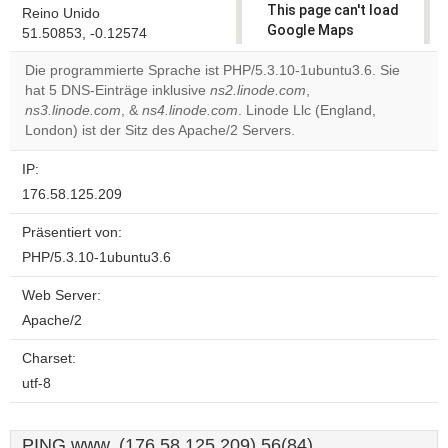
This page can't load
Reino Unido
Google Maps
51.50853, -0.12574
correctly.
Die programmierte Sprache ist PHP/5.3.10-1ubuntu3.6. Sie
hat 5 DNS-Einträge inklusive
ns2.linode.com
,
Do you
OK
ns3.linode.com
, &
ns4.linode.com
. Linode Llc (England,
own this
website?
London) ist der Sitz des Apache/2 Servers.
IP:
176.58.125.209
Präsentiert von:
PHP/5.3.10-1ubuntu3.6
Web Server:
Apache/2
Charset:
utf-8
PING www. (176.58.125.209) 56(84)