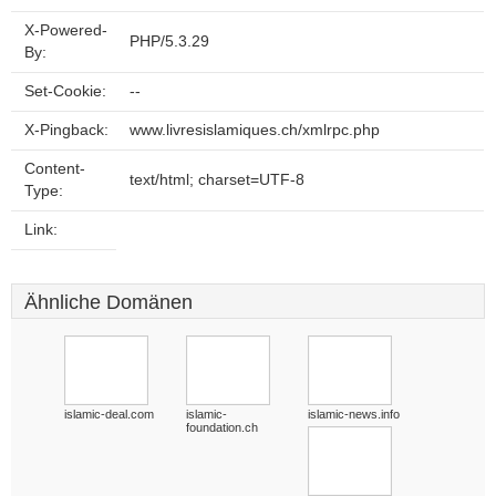
X-Powered-
PHP/5.3.29
By:
Set-Cookie:
--
X-Pingback:
www.livresislamiques.ch/xmlrpc.php
Content-
text/html; charset=UTF-8
Type:
Link:
Ähnliche Domänen
islamic-deal.com
islamic-
islamic-news.info
foundation.ch