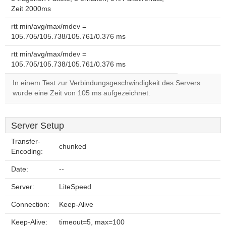
Zeit 2000ms
rtt min/avg/max/mdev =
105.705/105.738/105.761/0.376 ms
rtt min/avg/max/mdev =
105.705/105.738/105.761/0.376 ms
In einem Test zur Verbindungsgeschwindigkeit des Servers
wurde eine Zeit von 105 ms aufgezeichnet.
Server Setup
Transfer-
chunked
Encoding:
Date:
--
Server:
LiteSpeed
Connection:
Keep-Alive
Keep-Alive:
timeout=5, max=100