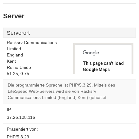
Server
Serverort
Racksrv Communications
Limited
England
Kent
This page can't load
Reino Unido
Google Maps
51.25, 0.75
correctly.
Die programmierte Sprache ist PHP/5.3.29. Mittels des
Do you
LiteSpeed Web-Servers wird sie von Racksrv
OK
own this
Communications Limited (England, Kent) gehostet.
website?
IP:
37.26.108.116
Präsentiert von:
PHP/5.3.29