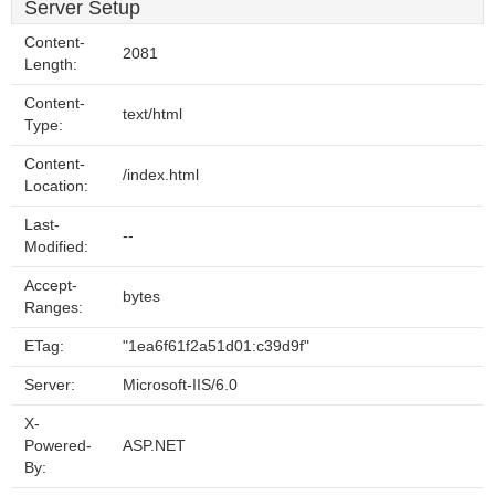
Server Setup
Content-
2081
Length:
Content-
text/html
Type:
Content-
/index.html
Location:
Last-
--
Modified:
Accept-
bytes
Ranges:
ETag:
"1ea6f61f2a51d01:c39d9f"
Server:
Microsoft-IIS/6.0
X-
Powered-
ASP.NET
By: