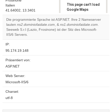
Frosinone
This page can't load
Italien
Google Maps
41.64002, 13.3401
correctly.
Die programmierte Sprache ist ASP.NET. Ihre 2 Nameserver
lauten
ns2.dominiofaidate.com
, &
ns1.dominiofaidate.com
.
Do you
OK
Seeweb S.r.l (Lazio, Frosinone) ist der Sitz des Microsoft-
own this
website?
IIS/6 Servers.
IP:
95.174.19.148
Präsentiert von:
ASP.NET
Web Server:
Microsoft-IIS/6
Charset:
utf-8